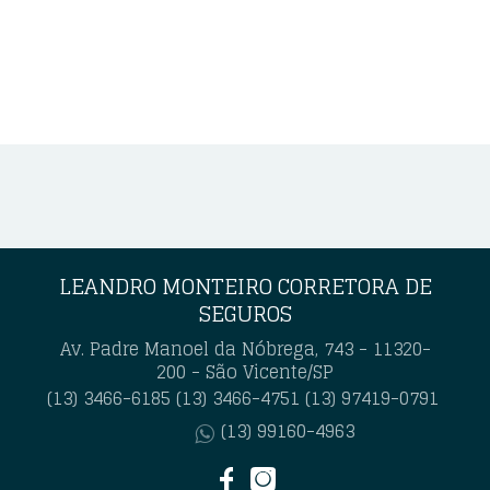
LEANDRO MONTEIRO CORRETORA DE
SEGUROS
Av. Padre Manoel da Nóbrega, 743 - 11320-
200 - São Vicente/SP
(13) 3466-6185
(13) 3466-4751
(13) 97419-0791
(13) 99160-4963