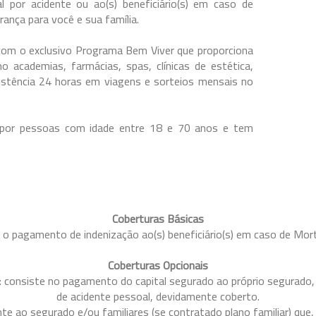
l por acidente ou ao(s) beneficiário(s) em caso de
ança para você e sua família.
com o exclusivo Programa Bem Viver que proporciona
academias, farmácias, spas, clínicas de estética,
stência 24 horas em viagens e sorteios mensais no
 por pessoas com idade entre 18 e 70 anos e tem
Coberturas Básicas
 o pagamento de indenização ao(s) beneficiário(s) em caso de Mor
Coberturas Opcionais
e: consiste no pagamento do capital segurado ao próprio segurado,
de acidente pessoal, devidamente coberto.
ante ao segurado e/ou familiares (se contratado plano familiar) qu